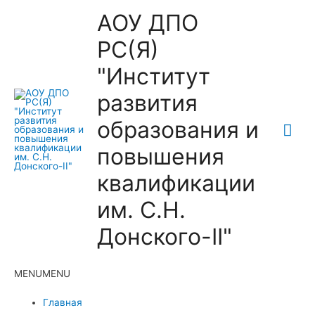
АОУ ДПО
РС(Я)
"Институт
развития
образования и
Гла
повышения
ме
квалификации
им. С.Н.
Донского-II"
MENU
MENU
Главная