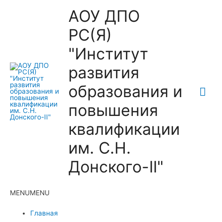
АОУ ДПО
РС(Я)
"Институт
развития
образования и
Гла
повышения
ме
квалификации
им. С.Н.
Донского-II"
MENU
MENU
Главная