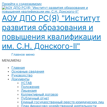
Перейти к содержимому
АОУ ДПО РС(Я) "Институт
развития образования и
повышения квалификации
им. С.Н. Донского-II"
Главное меню
MENU
MENU
Главная
Основные сведения
Руководство
Документы
УСТАВ
Положение
Лицензия
Коллективный договор
Публичный отчет
Единый государственный реестр юридических лиц
План финансово-хозяйственной деятельности