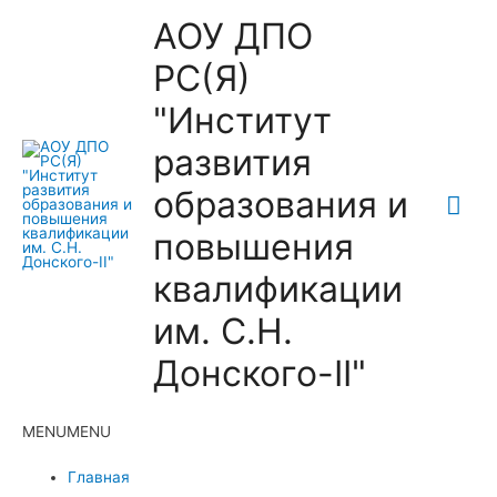
АОУ ДПО
РС(Я)
"Институт
развития
образования и
Гла
повышения
ме
квалификации
им. С.Н.
Донского-II"
MENU
MENU
Главная