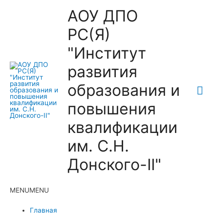
АОУ ДПО
РС(Я)
"Институт
развития
образования и
Гла
повышения
ме
квалификации
им. С.Н.
Донского-II"
MENU
MENU
Главная