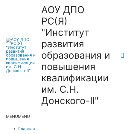
АОУ ДПО
РС(Я)
"Институт
развития
образования и
Гла
повышения
ме
квалификации
им. С.Н.
Донского-II"
MENU
MENU
Главная