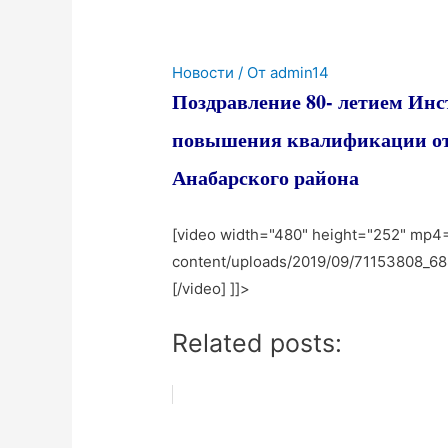
Новости
/ От
admin14
Поздравление 80- летием Инс
повышения квалификации от 
Анабарского района
[video width="480" height="252" mp4="
content/uploads/2019/09/71153808_
[/video]
]]>
Related posts: