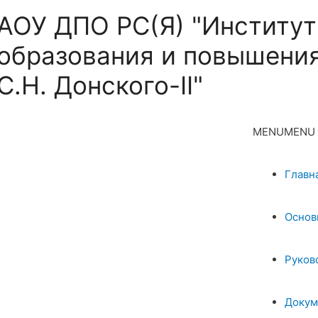
АОУ ДПО РС(Я) "Институт
образования и повышения
С.Н. Донского-II"
MENU
MENU
Главн
Основ
Руков
Докум