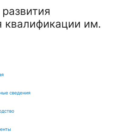
 развития
 квалификации им.
ая
ные сведения
одство
енты