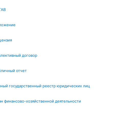
ТАВ
ложение
цензия
ллективный договор
бличный отчет
иный государственный реестр юридических лиц
ан финансово-хозяйственной деятельности