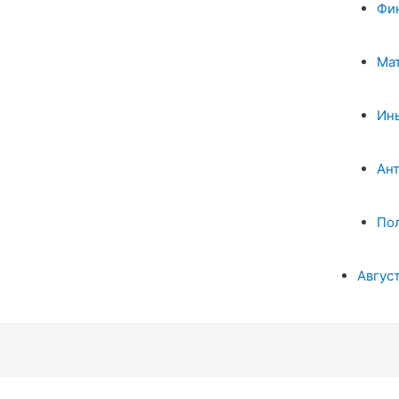
Фи
Ма
Ин
Ан
По
Авгус