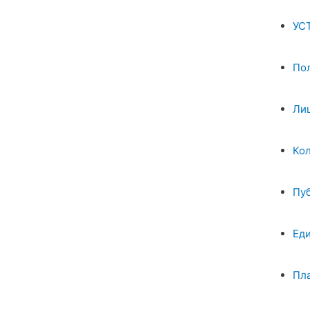
УС
По
Ли
Ко
Пу
Ед
Пл