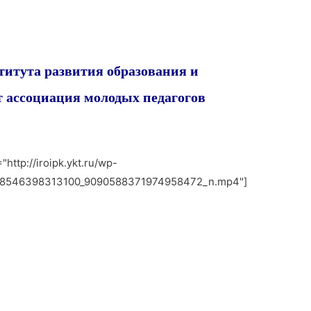
титута развития образования и
ассоциация молодых педагогов
http://iroipk.ykt.ru/wp-
688546398313100_9090588371974958472_n.mp4"]