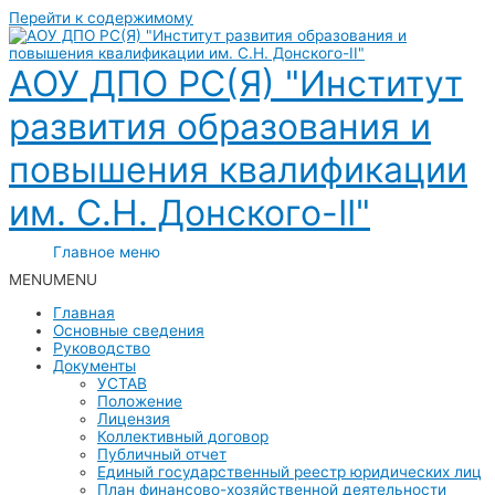
Перейти к содержимому
АОУ ДПО РС(Я) "Институт
развития образования и
повышения квалификации
им. С.Н. Донского-II"
Главное меню
MENU
MENU
Главная
Основные сведения
Руководство
Документы
УСТАВ
Положение
Лицензия
Коллективный договор
Публичный отчет
Единый государственный реестр юридических лиц
План финансово-хозяйственной деятельности