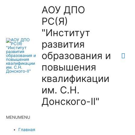
АОУ ДПО
РС(Я)
"Институт
развития
образования и
Гла
повышения
ме
квалификации
им. С.Н.
Донского-II"
MENU
MENU
Главная