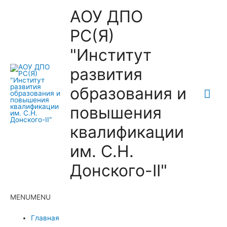
АОУ ДПО
РС(Я)
"Институт
развития
образования и
Гла
повышения
ме
квалификации
им. С.Н.
Донского-II"
MENU
MENU
Главная