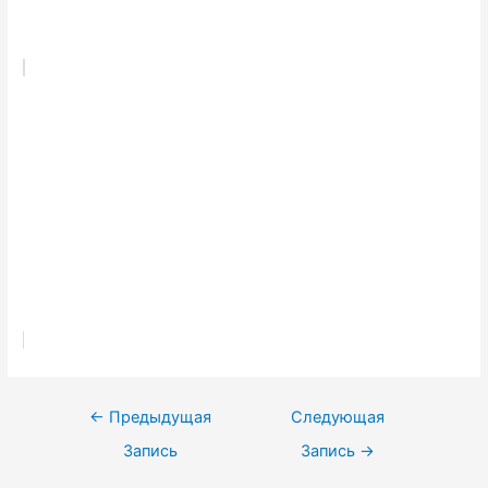
Навигация
←
Предыдущая
Следующая
по
Запись
Запись
→
записям