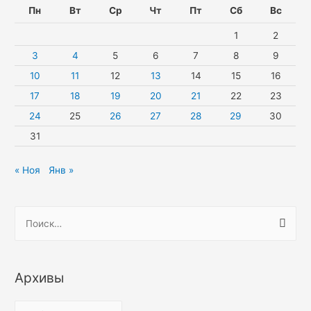
Пн
Вт
Ср
Чт
Пт
Сб
Вс
1
2
3
4
5
6
7
8
9
10
11
12
13
14
15
16
17
18
19
20
21
22
23
24
25
26
27
28
29
30
31
« Ноя
Янв »
Н
а
й
т
Архивы
и
:
А