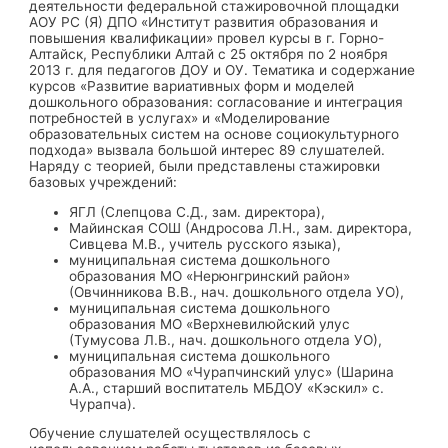
деятельности федеральной стажировочной площадки
АОУ РС (Я) ДПО «Институт развития образования и
повышения квалификации» провел курсы в г. Горно-
Алтайск, Республики Алтай с 25 октября по 2 ноября
2013 г. для педагогов ДОУ и ОУ. Тематика и содержание
курсов «Развитие вариативных форм и моделей
дошкольного образования: согласование и интеграция
потребностей в услугах» и «Моделирование
образовательных систем на основе социокультурного
подхода» вызвала большой интерес 89 слушателей.
Наряду с теорией, были представлены стажировки
базовых учреждений:
ЯГЛ (Слепцова С.Д., зам. директора),
Майинская СОШ (Андросова Л.Н., зам. директора,
Сивцева М.В., учитель русского языка),
муниципальная система дошкольного
образования МО «Нерюнгринский район»
(Овчинникова В.В., нач. дошкольного отдела УО),
муниципальная система дошкольного
образования МО «Верхневилюйский улус
(Тумусова Л.В., нач. дошкольного отдела УО),
муниципальная система дошкольного
образования МО «Чурапчинский улус» (Шарина
А.А., старший воспитатель МБДОУ «Кэскил» с.
Чурапча).
Обучение слушателей осуществлялось с