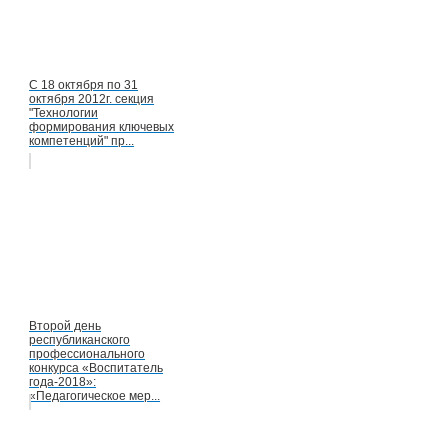
С 18 октября по 31
октября 2012г. cекция
"Технологии
формирования ключевых
компетенций" пр...
Второй день
республиканского
профессионального
конкурса «Воспитатель
года-2018»:
«Педагогическое мер...