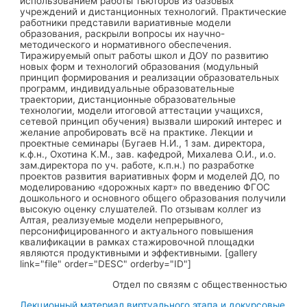
использованием работы тьюторов из базовых
учреждений и дистанционных технологий. Практические
работники представили вариативные модели
образования, раскрыли вопросы их научно-
методического и нормативного обеспечения.
Тиражируемый опыт работы школ и ДОУ по развитию
новых форм и технологий образования (модульный
принцип формирования и реализации образовательных
программ, индивидуальные образовательные
траектории, дистанционные образовательные
технологии, модели итоговой аттестации учащихся,
сетевой принцип обучения) вызвали широкий интерес и
желание апробировать всё на практике. Лекции и
проектные семинары (Бугаев Н.И., 1 зам. директора,
к.ф.н., Охотина К.М., зав. кафедрой, Михалева О.И., и.о.
зам.директора по уч. работе, к.п.н.) по разработке
проектов развития вариативных форм и моделей ДО, по
моделированию «дорожных карт» по введению ФГОС
дошкольного и основного общего образования получили
высокую оценку слушателей. По отзывам коллег из
Алтая, реализуемые модели непрерывного,
персонифицированного и актуального повышения
квалификации в рамках стажировочной площадки
являются продуктивными и эффективными. [gallery
link="file" order="DESC" orderby="ID"]
Отдел по связям с общественностью
Лекционный материал виртуального этапа и докурсовые