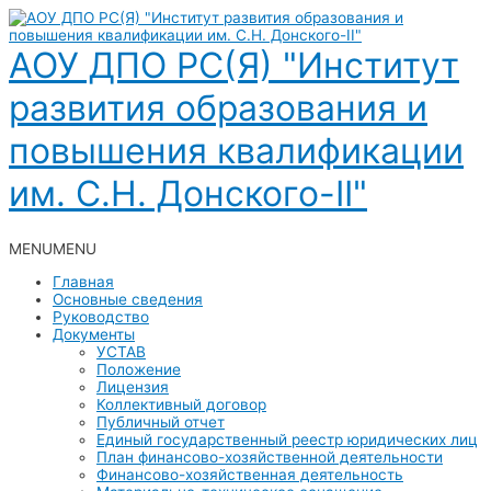
Перейти
к
содержимому
АОУ ДПО РС(Я) "Институт
развития образования и
повышения квалификации
им. С.Н. Донского-II"
Главное
MENU
меню
MENU
Главная
Основные сведения
Руководство
Документы
УСТАВ
Положение
Лицензия
Коллективный договор
Публичный отчет
Единый государственный реестр юридических лиц
План финансово-хозяйственной деятельности
Финансово-хозяйственная деятельность