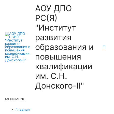
АОУ ДПО
РС(Я)
"Институт
развития
образования и
Гла
повышения
ме
квалификации
им. С.Н.
Донского-II"
MENU
MENU
Главная