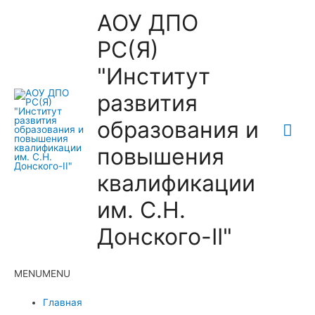
АОУ ДПО
РС(Я)
"Институт
развития
образования и
Гла
повышения
ме
квалификации
им. С.Н.
Донского-II"
MENU
MENU
Главная