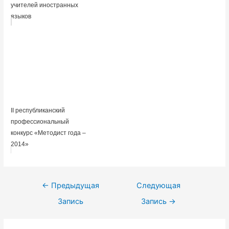
учителей иностранных
языков
II республиканский
профессиональный
конкурс «Методист года –
2014»
Навигация
←
Предыдущая
Следующая
по
Запись
Запись
→
записям