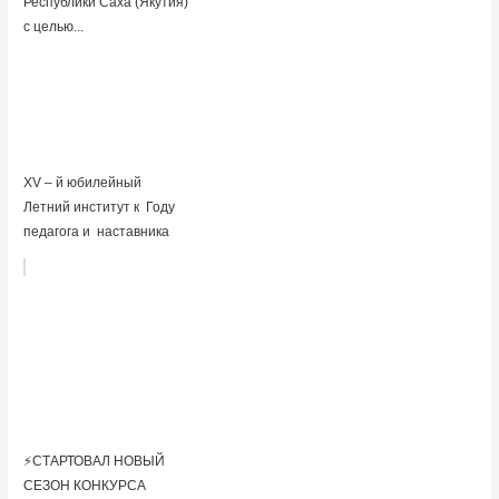
Республики Саха (Якутия)
с целью...
XV – й юбилейный
Летний институт к Году
педагога и наставника
⚡️СТАРТОВАЛ НОВЫЙ
СЕЗОН КОНКУРСА