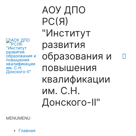
АОУ ДПО
РС(Я)
"Институт
развития
образования и
Гла
повышения
ме
квалификации
им. С.Н.
Донского-II"
MENU
MENU
Главная