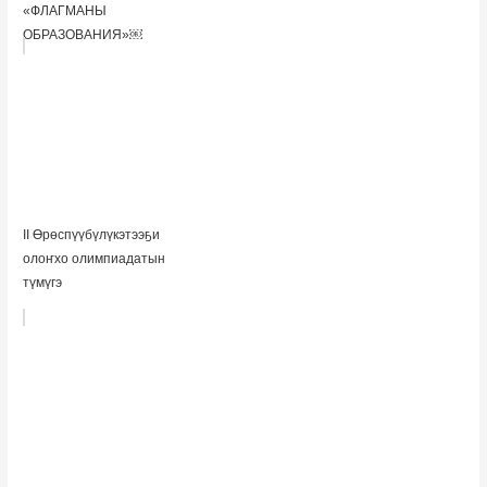
«ФЛАГМАНЫ
ОБРАЗОВАНИЯ»￼
II Өрөспүүбүлүкэтээҕи
олоҥхо олимпиадатын
түмүгэ