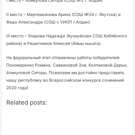
I место – Аликулова Ситора (СОШ №2 г. Алдан)
II место – Мартемьянова Арина (СОШ №24 г. Якутска) и
Федо Александра (СОШ с УИОП г.Алдан)
III место – Унарова Надежда (Куокуйская СОШ Кобяйского
района) и Решетников Алексей (Айыы кыьата).
На федеральный этап отправлены работы победителей:
Пономаренко Романа, Саввиновой Зои, Колпаковой Дарьи,
Аликуловой Ситоры. Пожелаем им достойно представить
нашу республику во Всероссийском конкурсе сочинений
2020 года!
Related posts: