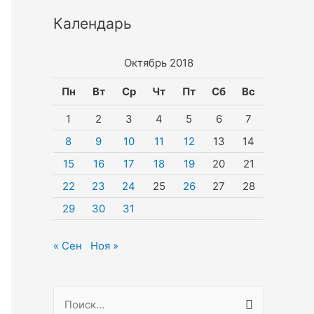
Календарь
Октябрь 2018
Пн
Вт
Ср
Чт
Пт
Сб
Вс
1
2
3
4
5
6
7
8
9
10
11
12
13
14
15
16
17
18
19
20
21
22
23
24
25
26
27
28
29
30
31
« Сен
Ноя »
Н