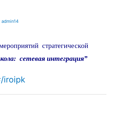
т
admin14
мероприятий стратегической
кола: сетевая интеграция”
/iroipk