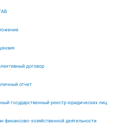
ТАВ
ложение
цензия
ллективный договор
бличный отчет
иный государственный реестр юридических лиц
ан финансово-хозяйственной деятельности