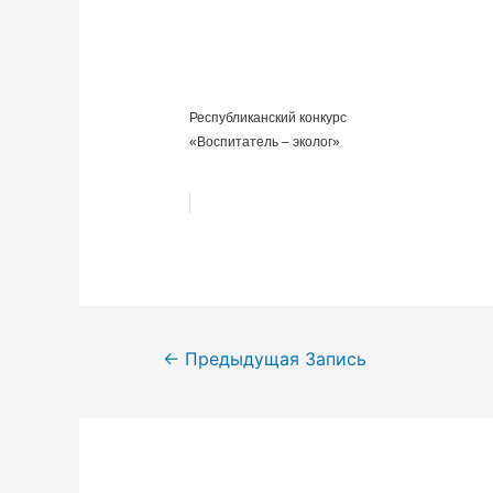
Республиканский конкурс
«Воспитатель – эколог»
Навигация
←
Предыдущая Запись
по
записям