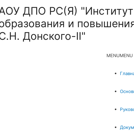
АОУ ДПО РС(Я) "Институт
образования и повышения
С.Н. Донского-II"
MENU
MENU
Главн
Основ
Руков
Докум