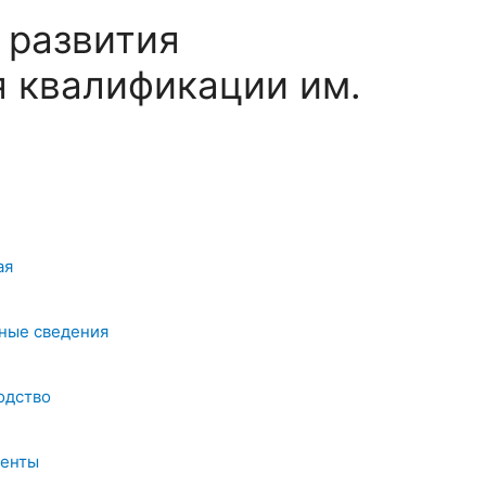
 развития
 квалификации им.
ая
ные сведения
одство
енты