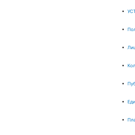
УС
По
Ли
Ко
Пу
Ед
Пл