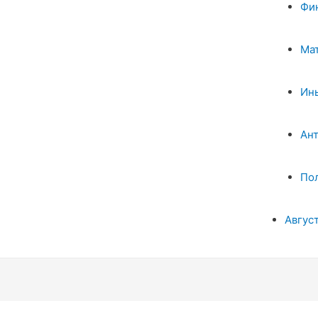
Фи
Ма
Ин
Ан
По
Авгус