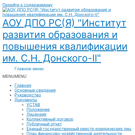
Перейти к содержимому
АОУ ДПО РС(Я) "Институт
развития образования и
повышения квалификации
им. С.Н. Донского-II"
Главное меню
MENU
MENU
Главная
Основные сведения
Руководство
Документы
УСТАВ
Положение
Лицензия
Коллективный договор
Публичный отчет
Единый государственный реестр юридических лиц
План финансово-хозяйственной деятельности