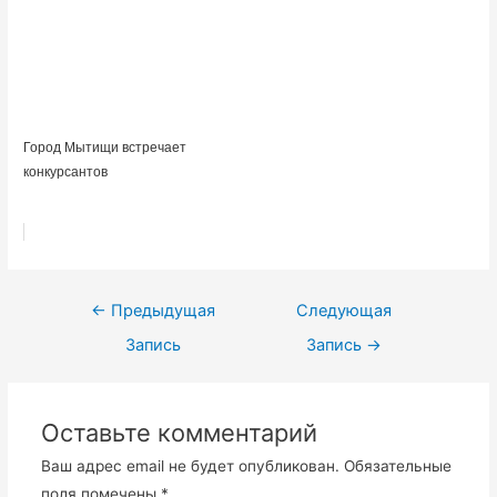
Город Мытищи встречает
конкурсантов
Навигация
←
Предыдущая
Следующая
по
Запись
Запись
→
записям
Оставьте комментарий
Ваш адрес email не будет опубликован.
Обязательные
поля помечены
*