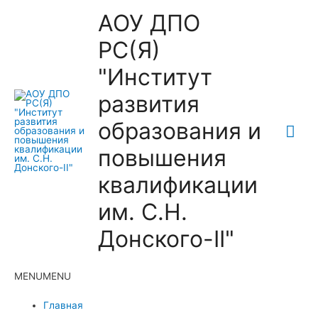
АОУ ДПО
РС(Я)
"Институт
развития
образования и
Гла
повышения
ме
квалификации
им. С.Н.
Донского-II"
MENU
MENU
Главная