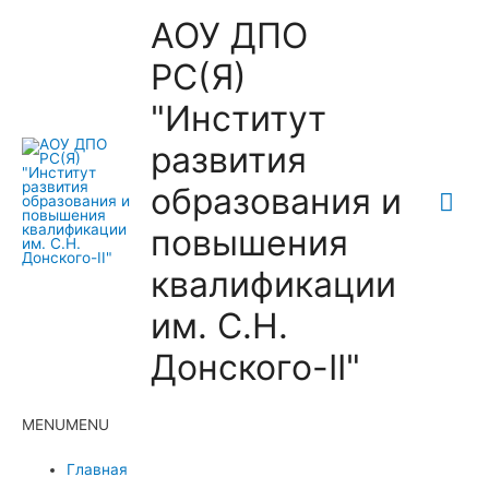
АОУ ДПО
РС(Я)
"Институт
развития
образования и
Гла
повышения
ме
квалификации
им. С.Н.
Донского-II"
MENU
MENU
Главная