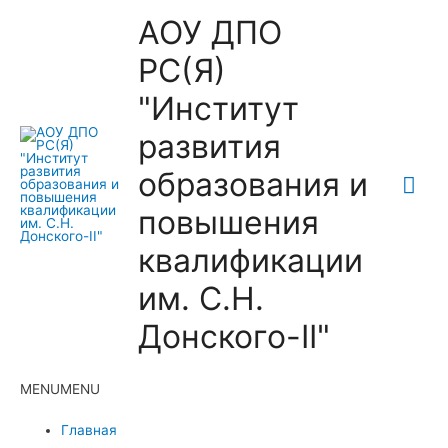
АОУ ДПО
РС(Я)
"Институт
развития
образования и
Гла
повышения
ме
квалификации
им. С.Н.
Донского-II"
MENU
MENU
Главная