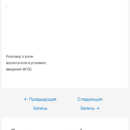
Разговор о роли
воспитателя в условиях
введения ФГОС
Навигация
←
Предыдущая
Следующая
по
Запись
Запись
→
записям