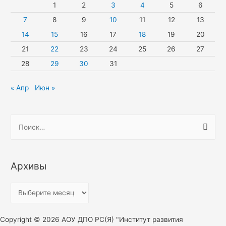
1
2
3
4
5
6
7
8
9
10
11
12
13
14
15
16
17
18
19
20
21
22
23
24
25
26
27
28
29
30
31
« Апр
Июн »
Н
а
й
т
Архивы
и
:
А
р
х
Copyright © 2026 АОУ ДПО РС(Я) "Институт развития