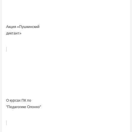
Акция «Пушкинский
диктант»
О курсах ПК по
"Педагогике Олонхо"