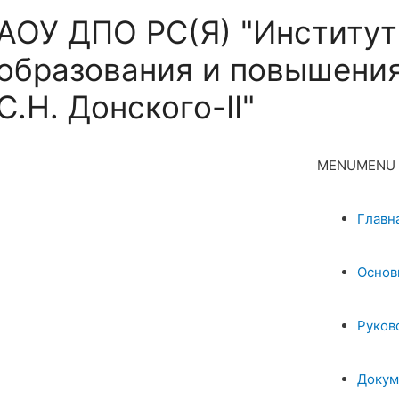
АОУ ДПО РС(Я) "Институт
образования и повышения
С.Н. Донского-II"
MENU
MENU
Главн
Основ
Руков
Докум