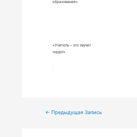
образования»
«Учитель – это звучит
гордо!»
Навигация
←
Предыдущая Запись
по
записям