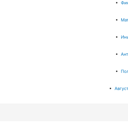
Фи
Ма
Ин
Ан
По
Авгус