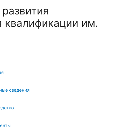
 развития
 квалификации им.
ая
ные сведения
одство
енты