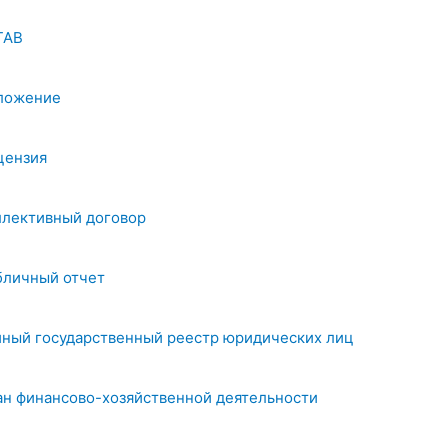
ТАВ
ложение
цензия
ллективный договор
бличный отчет
иный государственный реестр юридических лиц
ан финансово-хозяйственной деятельности