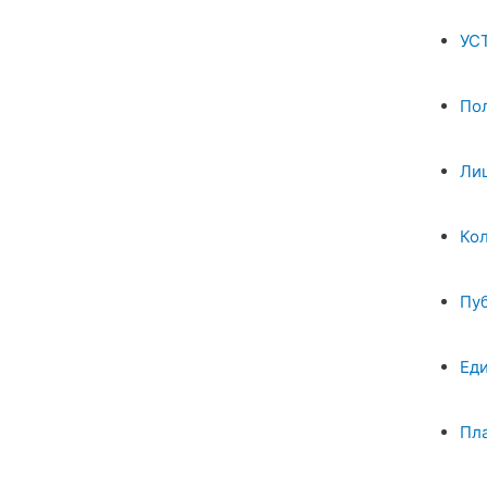
УС
По
Ли
Ко
Пу
Ед
Пл