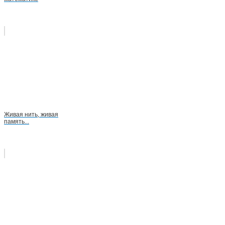
Живая нить, живая
память...