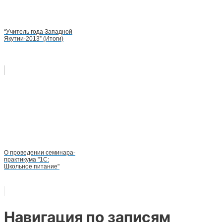
“Учитель года Западной
Якутии-2013” (Итоги)
О проведении семинара-
практикума "1С:
Школьное питание"
Навигация по записям