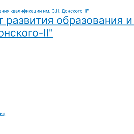
т развития образования 
нского-II"
лиц