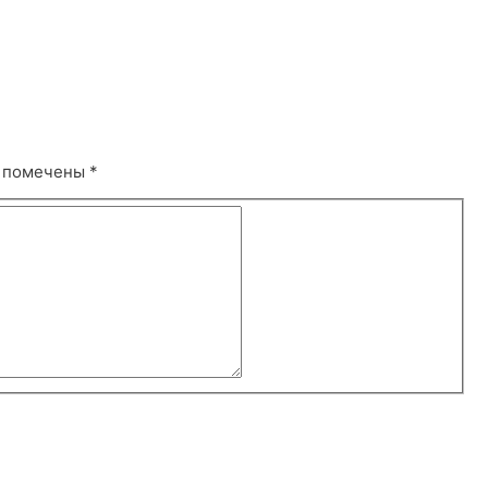
я помечены
*