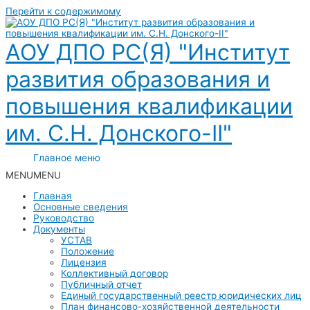
Перейти к содержимому
АОУ ДПО РС(Я) "Институт
развития образования и
повышения квалификации
им. С.Н. Донского-II"
Главное меню
MENU
MENU
Главная
Основные сведения
Руководство
Документы
УСТАВ
Положение
Лицензия
Коллективный договор
Публичный отчет
Единый государственный реестр юридических лиц
План финансово-хозяйственной деятельности