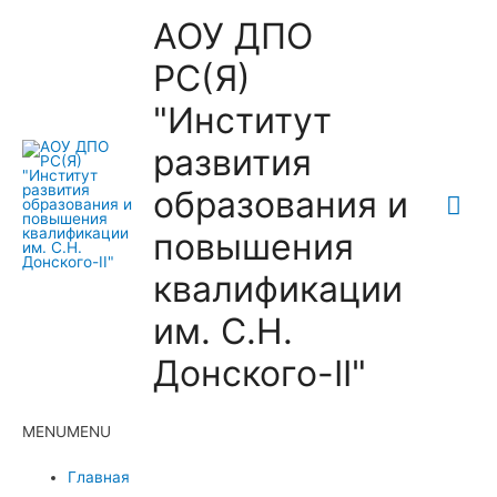
АОУ ДПО
РС(Я)
"Институт
развития
образования и
Гла
повышения
ме
квалификации
им. С.Н.
Донского-II"
MENU
MENU
Главная