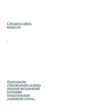
Сунтаарга сийиэс
кэнниттэн
Издательство
«Просвещение» в целях
оказания методической
поддержки
педагогическому
сообществу субъек...