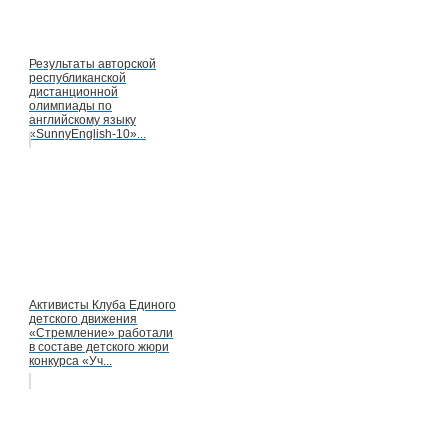
Результаты авторской
республиканской
дистанционной
олимпиады по
английскому языку
«SunnyEnglish-10»...
Активисты Клуба Единого
детского движения
«Стремление» работали
в составе детского жюри
конкурса «Уч...