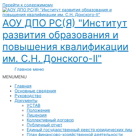
Перейти к содержимому
АОУ ДПО РС(Я) "Институт
развития образования и
повышения квалификации
им. С.Н. Донского-II"
Главное меню
MENU
MENU
Главная
Основные сведения
Руководство
Документы
УСТАВ
Положение
Лицензия
Коллективный договор
Публичный отчет
Единый государственный реестр юридических лиц
План финансово-хозяйственной деятельности