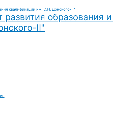
т развития образования 
нского-II"
лиц