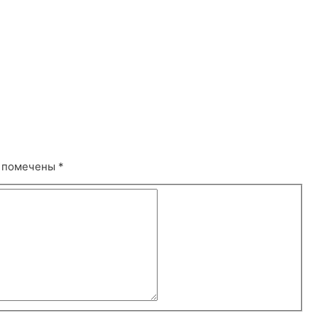
я помечены
*