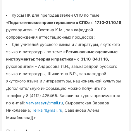
Курсы ПК для преподавателей СПО по теме
«
Педагогическое проектирование в СПО
» с
17.10-21.10.16
,
руководитель – Охотина К.М., зав.кафедрой
сопровождения аттестационных процессов;
Для учителей русского языка и литературы, якутского
языка и литературы по теме
«Региональные оценочные
инструменты: теория и практика»
с
31.10-04.11.16,
руководители – Андросова Л.Н., зав.кафедрой русского
языка и литературы, Шишигина В.Р., зав.кафедрой
якутского языка и литераратуры, национальной культуры
Дополнительную информацию можно получить по
телефону 8 (4112) 425465. Заявки на курсы принимаются
по e-mail:
varvarasyr@mail.ru
, Сыроватская Варвара
Николаевна;
lelika_1@mail.ru
, Саввинова Алёна
Михайловна]]>