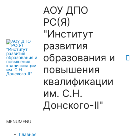
АОУ ДПО
РС(Я)
"Институт
развития
образования и
Гла
повышения
ме
квалификации
им. С.Н.
Донского-II"
MENU
MENU
Главная