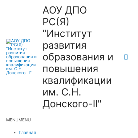
АОУ ДПО
РС(Я)
"Институт
развития
образования и
Гла
повышения
ме
квалификации
им. С.Н.
Донского-II"
MENU
MENU
Главная