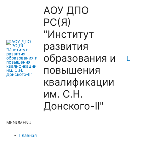
АОУ ДПО
РС(Я)
"Институт
развития
образования и
Гла
повышения
ме
квалификации
им. С.Н.
Донского-II"
MENU
MENU
Главная