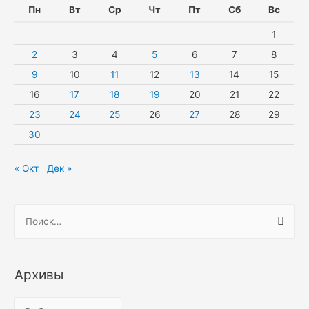
Пн
Вт
Ср
Чт
Пт
Сб
Вс
1
2
3
4
5
6
7
8
9
10
11
12
13
14
15
16
17
18
19
20
21
22
23
24
25
26
27
28
29
30
« Окт
Дек »
Н
а
й
т
Архивы
и
:
А