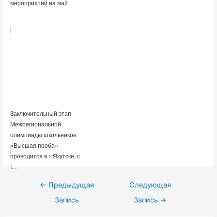
мероприятий на май
Заключительный этап
Межрегиональной
олимпиады школьников
«Высшая проба»
проводится в г. Якутске, с
1...
Навигация
←
Предыдущая
Следующая
по
Запись
Запись
→
записям