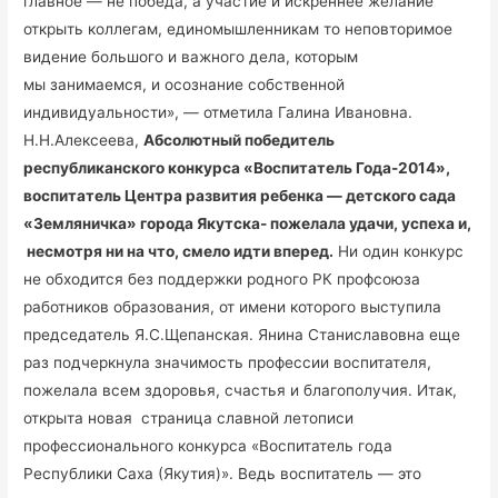
главное — не победа, а участие и искреннее желание
открыть коллегам, единомышленникам то неповторимое
видение большого и важного дела, которым
мы занимаемся, и осознание собственной
индивидуальности», — отметила Галина Ивановна.
Н.Н.Алексеева,
Абсолютный победитель
республиканского конкурса
«Воспитатель Года-2014»,
воспитатель Центра развития ребенка — детского сада
«Земляничка» города Якутска- пожелала удачи, успеха и,
несмотря ни на что, смело идти вперед.
Ни один конкурс
не обходится без поддержки родного РК профсоюза
работников образования, от имени которого выступила
председатель Я.С.Щепанская. Янина Станиславовна еще
раз подчеркнула значимость профессии воспитателя,
пожелала всем здоровья, счастья и благополучия. Итак,
открыта новая страница славной летописи
профессионального конкурса «Воспитатель года
Республики Саха (Якутия)». Ведь воспитатель — это