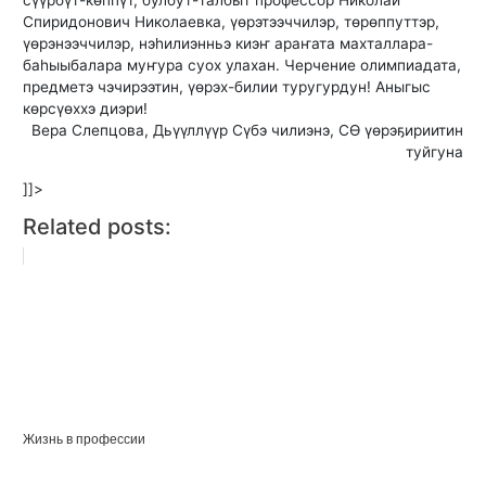
сүүрбүт-көппүт, булбут-талбыт профессор Николай
Спиридонович Николаевка, үөрэтээччилэр, төрөппуттэр,
үөрэнээччилэр, нэһилиэнньэ киэҥ араҥата махталлара-
баһыыбалара муҥура суох улахан. Черчение олимпиадата,
предметэ чэчирээтин, үөрэх-билии туругурдун! Аныгыс
көрсүөххэ диэри!
Вера Слепцова, Дьүүллүүр Сүбэ чилиэнэ, СӨ үөрэҕириитин
туйгуна
]]>
Related posts:
Жизнь в профессии