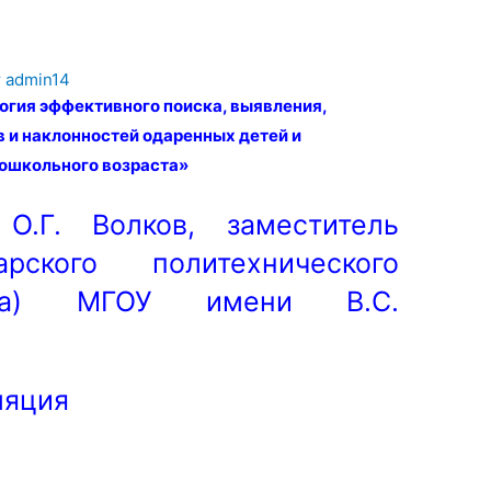
т
admin14
гия эффективного поиска, выявления,
 и наклонностей одаренных детей и
дошкольного возраста»
О.Г. Волков, заместитель
рского политехнического
ала) МГОУ имени В.С.
ляция