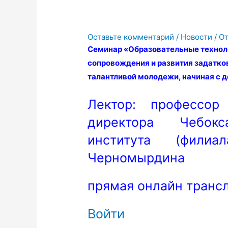
Оставьте комментарий
/
Новости
/ О
Семинар «Образовательные техноло
сопровождения и развития задатков
талантливой молодежи, начиная с 
Лектор: профессор 
директора Чебокса
института (фили
Черномырдина
прямая онлайн транс
Войти