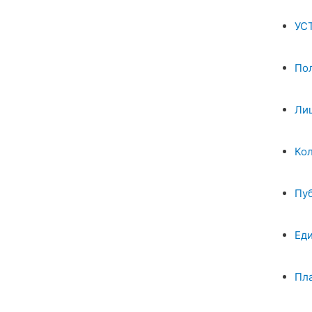
УС
По
Ли
Ко
Пу
Ед
Пл