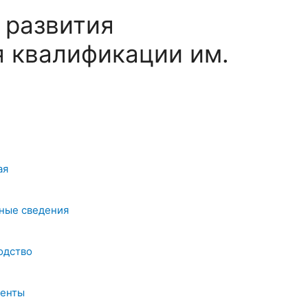
 развития
 квалификации им.
ая
ные сведения
одство
енты