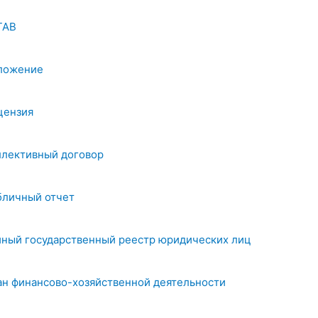
ТАВ
ложение
цензия
ллективный договор
бличный отчет
иный государственный реестр юридических лиц
ан финансово-хозяйственной деятельности