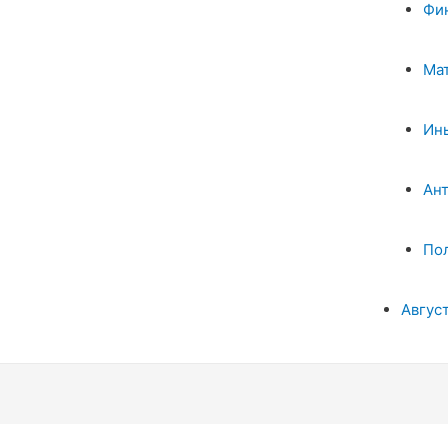
Фи
Ма
Ин
Ан
По
Авгус