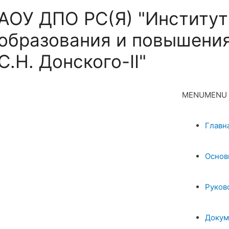
АОУ ДПО РС(Я) "Институт
образования и повышения
С.Н. Донского-II"
MENU
MENU
Главн
Основ
Руков
Докум