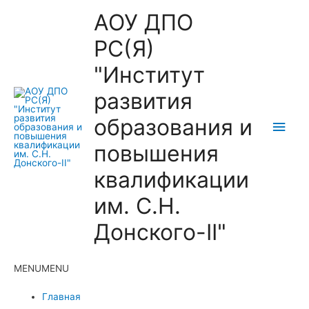
АОУ ДПО
РС(Я)
"Институт
развития
образования и
Глав
повышения
мен
квалификации
им. С.Н.
Донского-II"
MENU
MENU
Главная