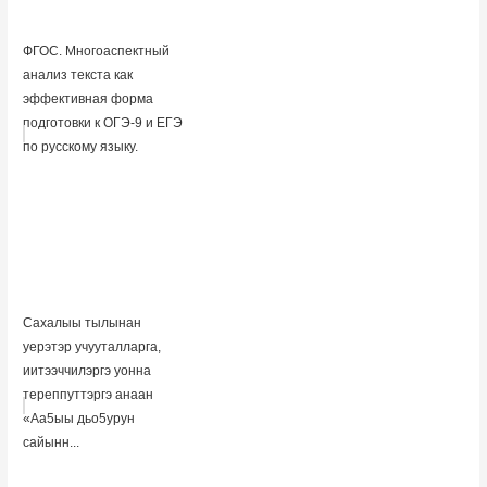
ФГОС. Многоаспектный
анализ текста как
эффективная форма
подготовки к ОГЭ-9 и ЕГЭ
по русскому языку.
Сахалыы тылынан
уерэтэр учууталларга,
иитээччилэргэ уонна
тереппуттэргэ анаан
«Аа5ыы дьо5урун
сайынн...