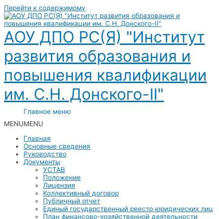
Перейти к содержимому
АОУ ДПО РС(Я) "Институт
развития образования и
повышения квалификации
им. С.Н. Донского-II"
Главное меню
MENU
MENU
Главная
Основные сведения
Руководство
Документы
УСТАВ
Положение
Лицензия
Коллективный договор
Публичный отчет
Единый государственный реестр юридических лиц
План финансово-хозяйственной деятельности