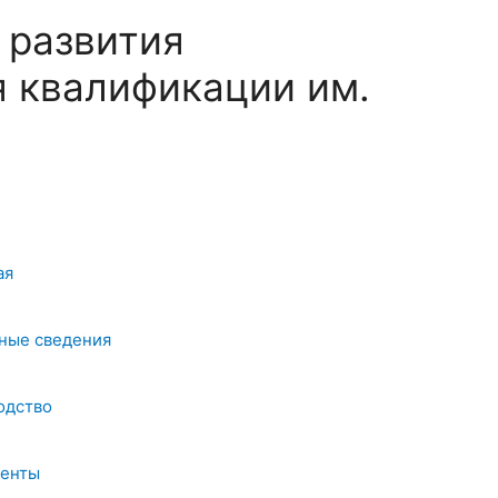
 развития
 квалификации им.
ая
ные сведения
одство
енты