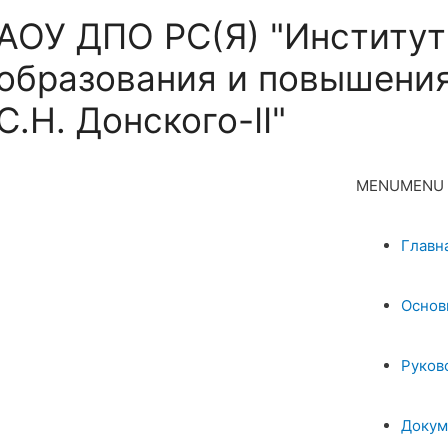
АОУ ДПО РС(Я) "Институт
образования и повышения
С.Н. Донского-II"
MENU
MENU
Главн
Основ
Руков
Докум