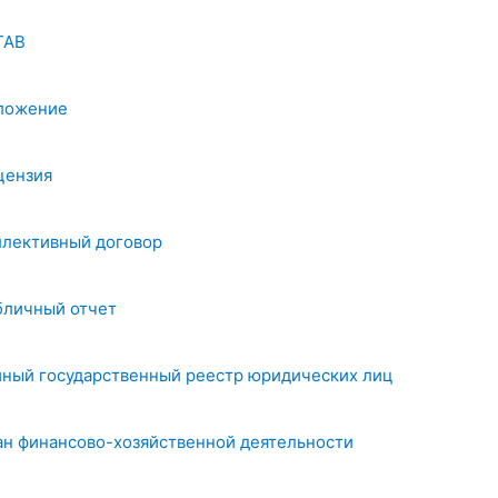
ТАВ
ложение
цензия
ллективный договор
бличный отчет
иный государственный реестр юридических лиц
ан финансово-хозяйственной деятельности