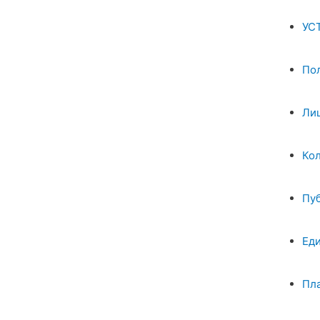
УС
По
Ли
Ко
Пу
Ед
Пл