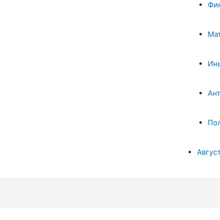
Фи
Ма
Ин
Ан
По
Авгус