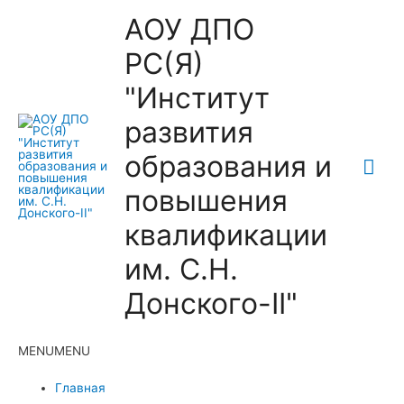
АОУ ДПО
РС(Я)
"Институт
развития
образования и
Гла
повышения
ме
квалификации
им. С.Н.
Донского-II"
MENU
MENU
Главная