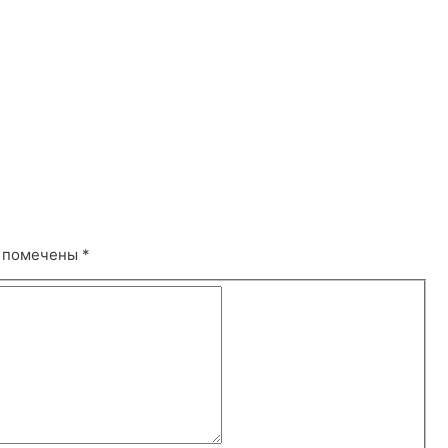
я помечены
*