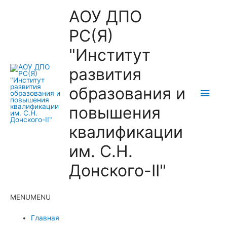
АОУ ДПО
РС(Я)
"Институт
развития
образования и
Глав
повышения
мен
квалификации
им. С.Н.
Донского-II"
MENU
MENU
Главная