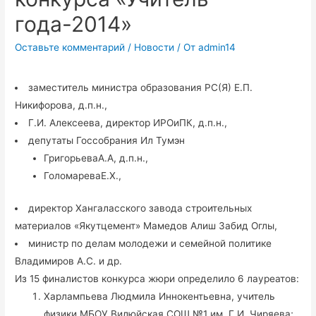
года-2014»
Оставьте комментарий
/
Новости
/ От
admin14
заместитель министра образования РС(Я) Е.П.
Никифорова, д.п.н.,
Г.И. Алексеева, директор ИРОиПК, д.п.н.,
депутаты Госсобрания Ил Тумэн
ГригорьеваА.А, д.п.н.,
ГоломареваЕ.Х.,
директор Хангаласского завода строительных
материалов «Якутцемент» Мамедов Алиш Забид Оглы,
министр по делам молодежи и семейной политике
Владимиров А.С. и др.
Из 15 финалистов конкурса жюри определило 6 лауреатов:
Харлампьева Людмила Иннокентьевна, учитель
физики МБОУ Вилюйская СОШ №1 им. Г.И. Чиряева;