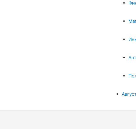
Фи
Ма
Ин
Ан
По
Авгус