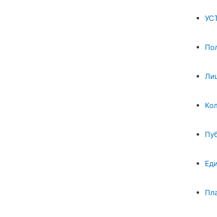
УС
По
Ли
Ко
Пу
Ед
Пл