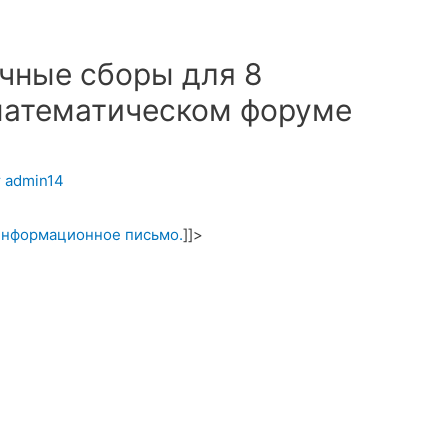
чные сборы для 8
математическом форуме
т
admin14
информационное письмо.
]]>