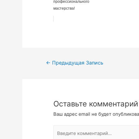
профессионального
мастерства!
Навигация
←
Предыдущая Запись
по
записям
Оставьте комментарий
Ваш адрес email не будет опубликова
Введите
комментарий...