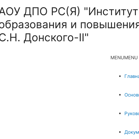
АОУ ДПО РС(Я) "Институт
образования и повышения
С.Н. Донского-II"
MENU
MENU
Главн
Основ
Руков
Докум