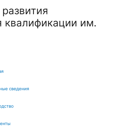
 развития
 квалификации им.
ая
ные сведения
одство
енты