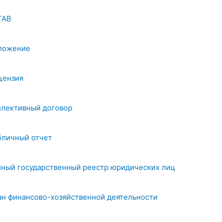
ТАВ
ложение
цензия
ллективный договор
бличный отчет
иный государственный реестр юридических лиц
ан финансово-хозяйственной деятельности