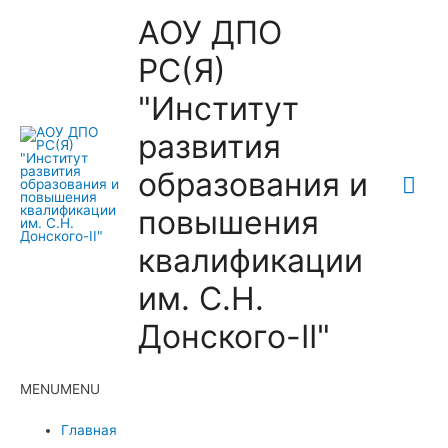
АОУ ДПО
РС(Я)
"Институт
развития
образования и
Гла
повышения
ме
квалификации
им. С.Н.
Донского-II"
MENU
MENU
Главная