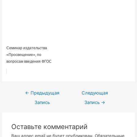
Семинар издательства
«Просвещение», по
вопросам введения ФГОС
Навигация
←
Предыдущая
Следующая
по
Запись
Запись
→
записям
Оставьте комментарий
Ваш адрес email не будет опубликован.
Обязательные