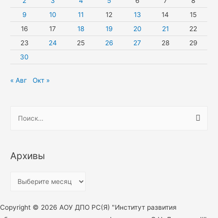
2
3
4
5
6
7
8
9
10
11
12
13
14
15
16
17
18
19
20
21
22
23
24
25
26
27
28
29
30
« Авг
Окт »
Н
а
й
т
Архивы
и
:
А
р
х
Copyright © 2026 АОУ ДПО РС(Я) "Институт развития
и