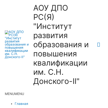
АОУ ДПО
РС(Я)
"Институт
развития
образования и
Гла
повышения
ме
квалификации
им. С.Н.
Донского-II"
MENU
MENU
Главная