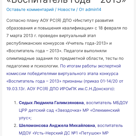
Оставьте комментарий
/
Новости
/ От
admin14
Согласно плану АОУ РС(Я) ДПО «Институт развития
образования и повышения квалификации» с 18 февраля по
7 марта 2013 г. проведен виртуальный этап
республиканских конкурсов «Учитель года-2013» и
«Воспитатель года – 2013». Педагоги выполняли
олимпиадные задания по предметной области, тесты по
педагогике и психологии.
По итогам работы экспертной
комиссии победителями виртуального этапа конкурса
«Воспитатель года – 2013» признаны (приказ 01-14/20 от
19.03.13г. АОУ РС(Я) ДПО ИРОиПК им.С.Н.Донского):
Седых Людмила Галимзяновна
, воспитатель МБДОУ
ЦРР детский сад «Звездочка» МР «Олекминский
улус»;
Шеломонсова Анджела Михайловна
, воспитатель
МДОУ «Усть-Нерский ДС №1 «Петушок» МР