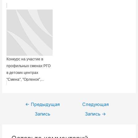
Конкурс на участие в
профильных сменах РГО
в детских центрах
"Смена", "Орленок",...
Навигация
←
Предыдущая
Следующая
по
Запись
Запись
→
записям