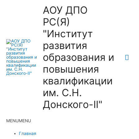
АОУ ДПО
РС(Я)
"Институт
развития
образования и
Гла
повышения
ме
квалификации
им. С.Н.
Донского-II"
MENU
MENU
Главная