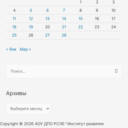
1
2
3
4
5
6
7
8
9
10
11
12
13
14
15
16
17
18
19
20
21
22
23
24
25
26
27
28
« Янв
Мар »
Н
а
й
т
Архивы
и
:
А
р
х
Copyright © 2026 АОУ ДПО РС(Я) "Институт развития