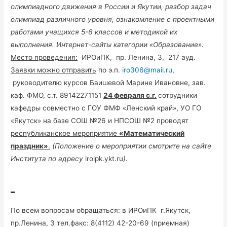
олимпиадного движения в России и Якутии, разбор задач
олимпиад различного уровня, ознакомление с проектными
работами учащихся 5-6 классов и методикой их
выполнения. Интернет-сайты категории «Образование».
Место проведения:
ИРОиПК, пр. Ленина, 3, 217 ауд.
Заявки можно отправить
по э.п.
iro306@mail.ru
,
руководителю курсов Баишевой Марине Ивановне, зав.
каф. ФМО, с.т. 89142271151
24 февраля с.г.
сотрудники
кафедры совместно с ГОУ ФМФ «Ленский край», УО ГО
«Якутск» на базе СОШ №26 и НПСОШ №2 проводят
республиканское мероприятие
«Математический
праздник»
.
(Положение о мероприятии смотрите на сайте
Института по адресу
iroipk.ykt.ru
).
По всем вопросам обращаться: в ИРОиПК г.Якутск,
пр.Ленина, 3 тел.факс: 8(4112) 42-20-69 (приемная)