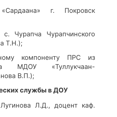
ардаана» г. Покровск
 с. Чурапча Чурапчинского
 Т.Н.);
ому компоненту ПРС из
са МДОУ «Туллукчаан-
ова В.П.);
еских службы в ДОУ
Лугинова Л.Д., доцент каф.