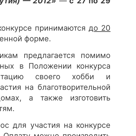
утия) — 2012»
—
с
27 по 29
 конкурсе принимаются
до 20
енной форме.
редлагается помимо
нных в Положении конкурса
ентацию своего хобби и
астия на благотворительной
омах, а также изготовить
тям.
ос для участия на конкурсе
. Оплату можно производить