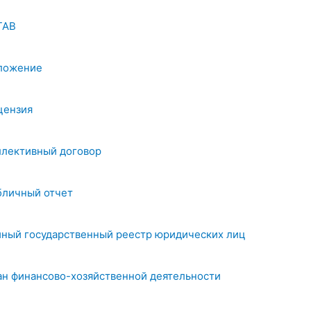
ТАВ
ложение
цензия
ллективный договор
бличный отчет
иный государственный реестр юридических лиц
ан финансово-хозяйственной деятельности