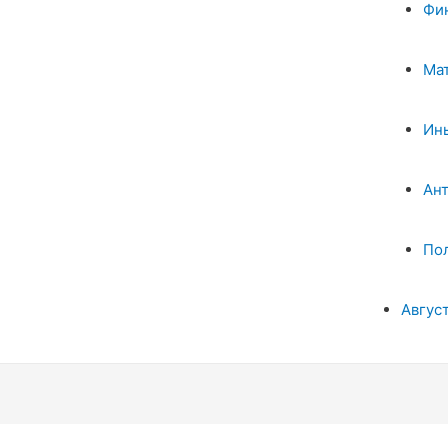
Фи
Ма
Ин
Ан
По
Авгус