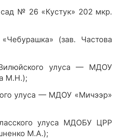
сад № 26 «Кустук» 202 мкр.
Чебурашка» (зав. Частова
илюйского улуса — МДОУ
а М.Н.);
кого улуса — МДОУ «Мичээр»
аласского улуса МДОБУ ЦРР
ненко М.А.);