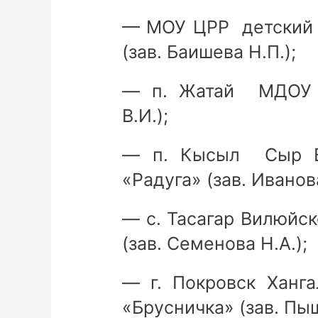
— МОУ ЦРР детский 
(зав. Баишева Н.П.);
— п. Жатай МДОУ «
В.И.);
— п. Кысыл Сыр В
«Радуга» (зав. Иванов
— с. Тасагар Вилюйс
(зав. Семенова Н.А.);
— г. Покровск Ханг
«Брусничка» (зав. Пыш