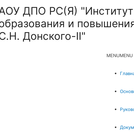
АОУ ДПО РС(Я) "Институт
образования и повышения
С.Н. Донского-II"
MENU
MENU
Главн
Основ
Руков
Докум