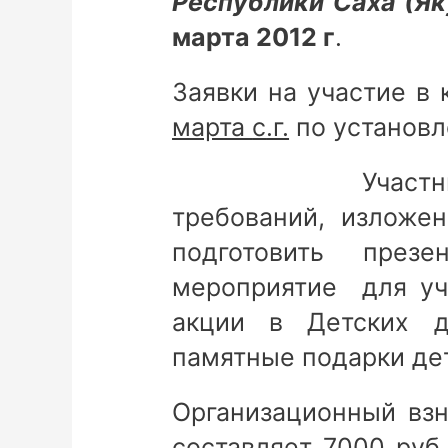
Республики Саха (Як
марта 2012 г
.
Заявки на участие в
марта
c
.г.
по установл
Участникам п
требований, изложе
подготовить през
мероприятие для уч
акции в Детских д
памятные подарки де
Организационный взн
составляет 7000 руб