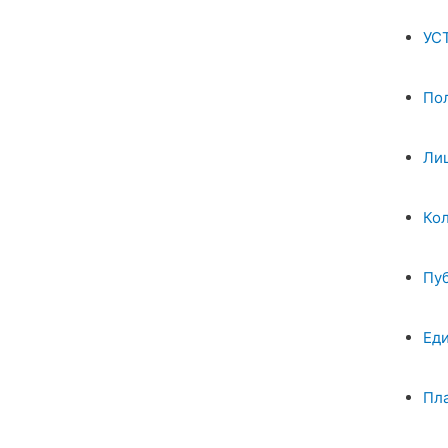
УС
По
Ли
Ко
Пу
Ед
Пл