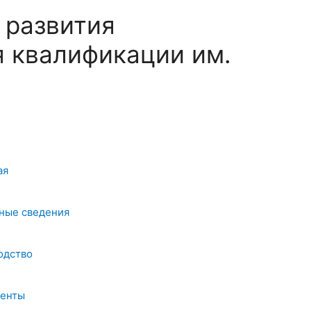
 развития
 квалификации им.
ая
ные сведения
одство
енты