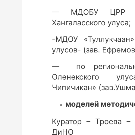
— МДОБУ ЦРР «С
Хангаласского улуса;
-МДОУ «Туллукчаан»
улусов- (зав. Ефремова
— по региональн
Оленекского улу
Чипичикан» (зав.Ушман
моделей методич
Куратор – Троева – 
ДиНО