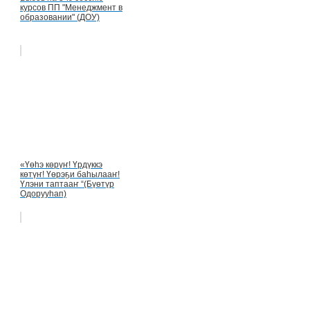
курсов ПП "Менеджмент в
образовании" (ДОУ)
«Үөһэ көрүҥ! Үрдүккэ
көтүҥ! Үөрэҕи баһылааҥ!
Үлэни таптааҥ “(Бүөтүр
Одорууһап)