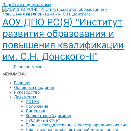
Перейти к содержимому
АОУ ДПО РС(Я) "Институт
развития образования и
повышения квалификации
им. С.Н. Донского-II"
Главное меню
MENU
MENU
Главная
Основные сведения
Руководство
Документы
УСТАВ
Положение
Лицензия
Коллективный договор
Публичный отчет
Единый государственный реестр юридических лиц
План финансово-хозяйственной деятельности