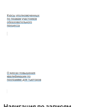
Курсы уполномоченных
по правам участников
образовательного
процесса
О курсах повышения
квалификации по
программе для тьюторов
Навигация по записям