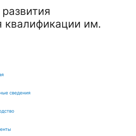
 развития
 квалификации им.
ая
ные сведения
одство
енты