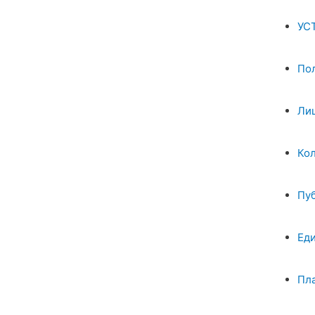
УС
По
Ли
Ко
Пу
Ед
Пл