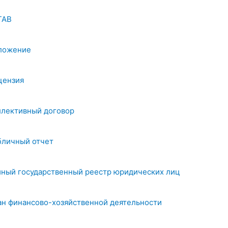
ТАВ
ложение
цензия
ллективный договор
бличный отчет
иный государственный реестр юридических лиц
ан финансово-хозяйственной деятельности