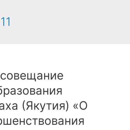
11
 совещание
бразования
аха (Якутия) «О
ршенствования