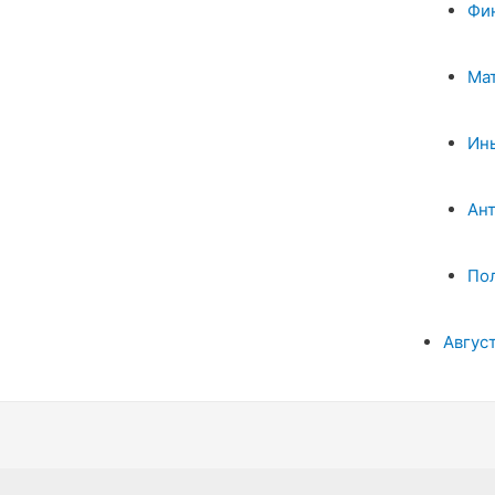
Фи
Ма
Ин
Ан
По
Авгус