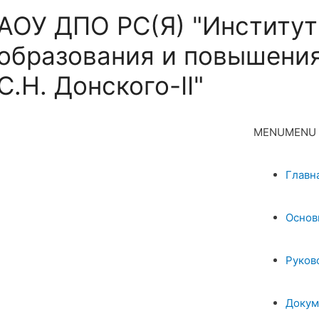
АОУ ДПО РС(Я) "Институт
образования и повышения
С.Н. Донского-II"
MENU
MENU
Главн
Основ
Руков
Докум