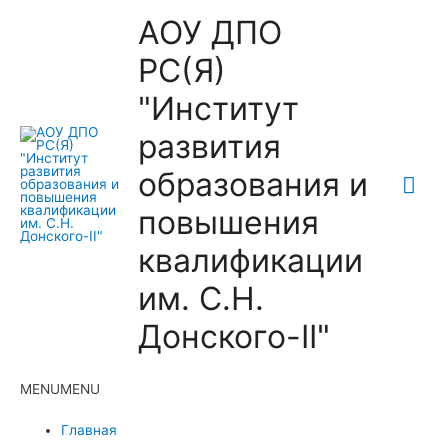
АОУ ДПО
РС(Я)
"Институт
развития
образования и
Гла
повышения
ме
квалификации
им. С.Н.
Донского-II"
MENU
MENU
Главная