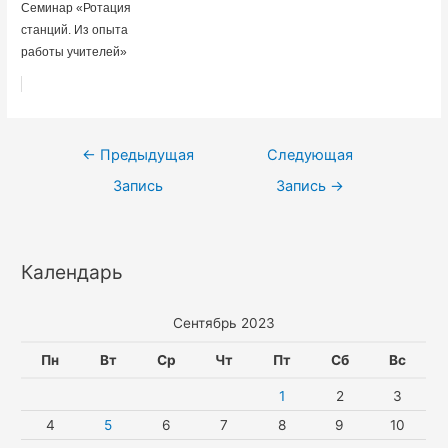
Семинар «Ротация
станций. Из опыта
работы учителей»
Навигация
←
Предыдущая
Следующая
по
Запись
Запись
→
записям
Календарь
Сентябрь 2023
Пн
Вт
Ср
Чт
Пт
Сб
Вс
1
2
3
4
5
6
7
8
9
10