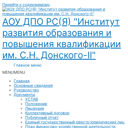
Перейти к содержимому
АОУ ДПО РС(Я) "Институт
развития образования и
повышения квалификации
им. С.Н. Донского-II"
Главное меню
MENU
MENU
Главная
Основные сведения
Руководство
Документы
УСТАВ
Положение
Лицензия
Коллективный договор
Публичный отчет
Единый государственный реестр юридических лиц
План финансово-хозяйственной деятельности