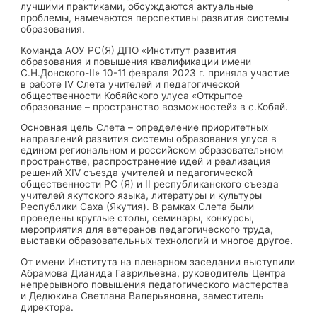
лучшими практиками, обсуждаются актуальные
проблемы, намечаются перспективы развития системы
образования.
Команда АОУ РС(Я) ДПО «Институт развития
образования и повышения квалификации имени
С.Н.Донского-II» 10-11 февраля 2023 г. приняла участие
в работе IV Слета учителей и педагогической
общественности Кобяйского улуса «Открытое
образование – пространство возможностей» в с.Кобяй.
Основная цель Слета – определение приоритетных
направлений развития системы образования улуса в
едином региональном и российском образовательном
пространстве, распространение идей и реализация
решений XIV съезда учителей и педагогической
общественности РС (Я) и II республиканского съезда
учителей якутского языка, литературы и культуры
Республики Саха (Якутия). В рамках Слета были
проведены круглые столы, семинары, конкурсы,
мероприятия для ветеранов педагогического труда,
выставки образовательных технологий и многое другое.
От имени Института на пленарном заседании выступили
Абрамова Дианида Гаврильевна, руководитель Центра
непрерывного повышения педагогического мастерства
и Дедюкина Светлана Валерьяновна, заместитель
директора.