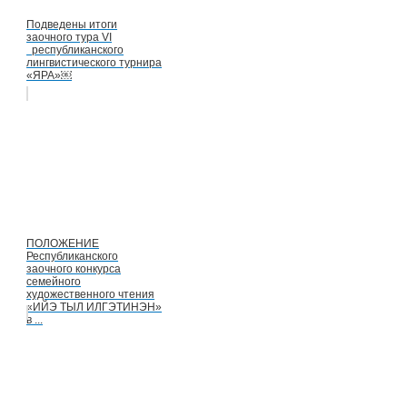
Подведены итоги
заочного тура VI
республиканского
лингвистического турнира
«ЯРА»￼
ПОЛОЖЕНИЕ
Республиканского
заочного конкурса
семейного
художественного чтения
«ИЙЭ ТЫЛ ИЛГЭТИНЭН»
в ...