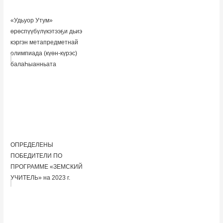
«Удьуор Утум»
өрөспүүбүлүкэтээҕи дьиэ
кэргэн метапредметнай
олимпиада (күөн-күрэc)
балаҺыанньата
ОПРЕДЕЛЕНЫ
ПОБЕДИТЕЛИ ПО
ПРОГРАММЕ «ЗЕМСКИЙ
УЧИТЕЛЬ» на 2023 г.