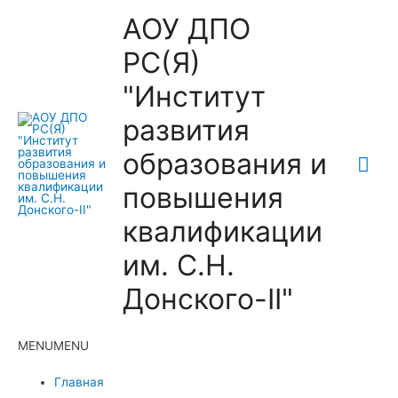
АОУ ДПО
РС(Я)
"Институт
развития
образования и
Гла
повышения
ме
квалификации
им. С.Н.
Донского-II"
MENU
MENU
Главная