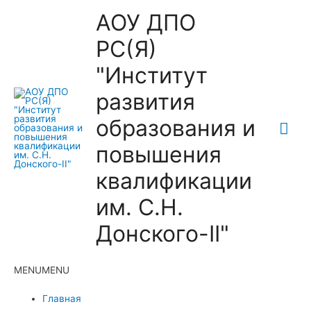
АОУ ДПО
РС(Я)
"Институт
развития
образования и
Гла
повышения
ме
квалификации
им. С.Н.
Донского-II"
MENU
MENU
Главная