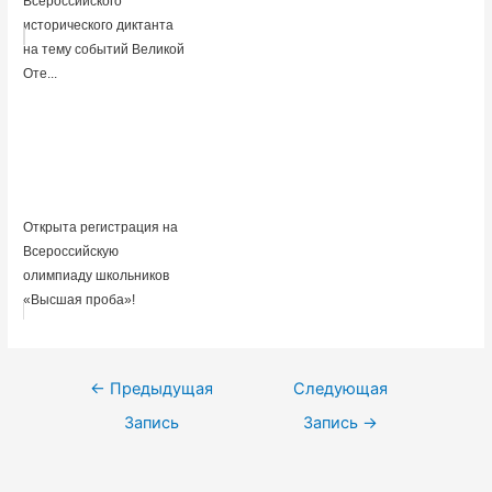
Всероссийского
исторического диктанта
на тему событий Великой
Оте...
Открыта регистрация на
Всероссийскую
олимпиаду школьников
«Высшая проба»!
Навигация
←
Предыдущая
Следующая
по
Запись
Запись
→
записям