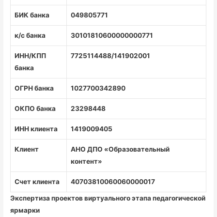
БИК банка
049805771
к/с банка
30101810600000000771
ИНН/КПП
7725114488/141902001
банка
ОГРН банка
1027700342890
ОКПО банка
23298448
ИНН клиента
1419009405
Клиент
АНО ДПО «Образовательный
контент»
Счет клиента
40703810060060000017
Экспертиза проектов виртуального этапа педагогической
ярмарки