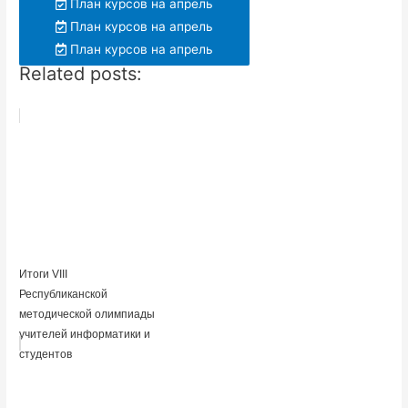
План курсов на апрель
План курсов на апрель
План курсов на апрель
Related posts:
Итоги VIII
Республиканской
методической олимпиады
учителей информатики и
студентов