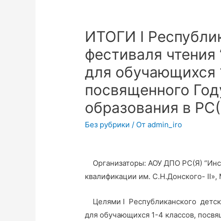
ИТОГИ I Реcпубли
фестиваля чтения 
для обучающихся 
посвященного Год
образования в РС(
Без рубрики
/ От
admin_iro
Организаторы: АОУ ДПО РС(Я) “Инст
квалификации им. С.Н.Донского- II»
Целями I Реcпубликанского детско
для обучающихся 1-4 классов, посвя