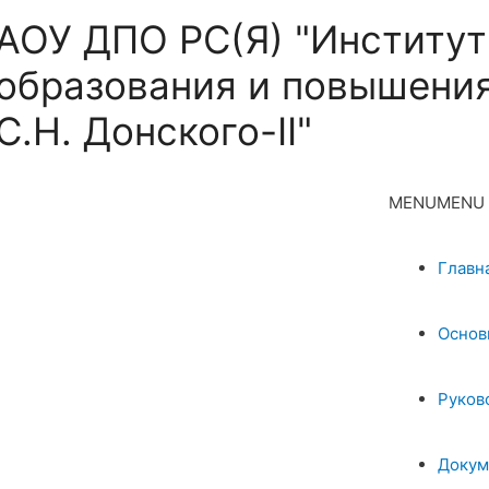
АОУ ДПО РС(Я) "Институт
образования и повышения
С.Н. Донского-II"
MENU
MENU
Главн
Основ
Руков
Докум