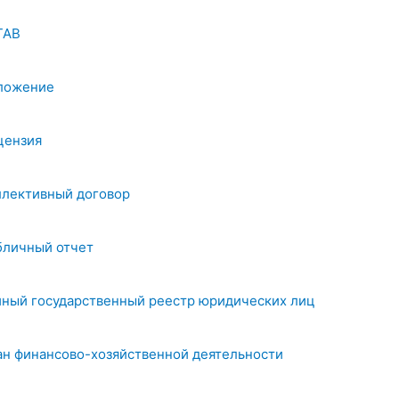
ТАВ
ложение
цензия
ллективный договор
бличный отчет
иный государственный реестр юридических лиц
ан финансово-хозяйственной деятельности