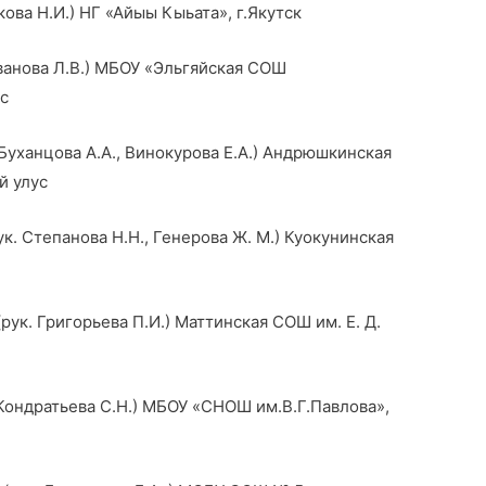
кова Н.И.) НГ «Айыы Кыьата», г.Якутск
ова Л.В.) МБОУ «Эльгяйская СОШ
ус
анцова А.А., Винокурова Е.А.) Андрюшкинская
й улус
Степанова Н.Н., Генерова Ж. М.) Куокунинская
ригорьева П.И.) Маттинская СОШ им. Е. Д.
ндратьева С.Н.) МБОУ «СНОШ им.В.Г.Павлова»,