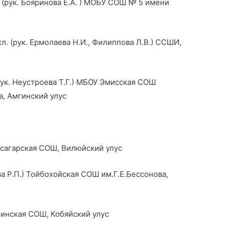
ук. Бояринова Е.А. ) МОБУ СОШ № 5 имени
 Ермолаева Н.И., Филиппова Л.В.) ССШИ,
еустроева Т.Г.) МБОУ Эмисская СОШ
, Амгинский улус
Тасагарская СОШ, Вилюйский улус
Р.П.) Тойбохойская СОШ им.Г.Е.Бессонова,
айинская СОШ, Кобяйский улус