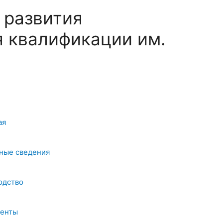
 развития
 квалификации им.
ая
ные сведения
одство
енты