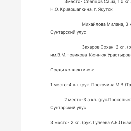
3место- Слепцов Саша, 1 б кл. (р
Н.О. Кривошапкина, г. Якутск
Михайлова Милана, 3 кл. (рук.
Сунтарский улус
Захаров Эрхан, 2 кл. (рук. Н
им.В.М.Новикова-Кюннюк Урастырова
Среди коллективов:
1 место-4 кл. (рук. Поскачина М.В.)
2 место-3 а кл. (рук.Прокопьева 
Сунтарский улус
3 место- 2 кл. (рук. Гуляева А.Е.)Ты