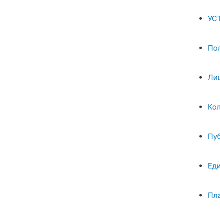
УС
По
Ли
Ко
Пу
Ед
Пл