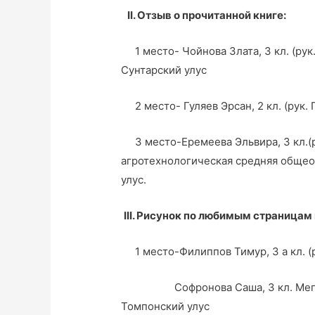
II
.
Отзыв о прочитанной книге:
1 место- Чойнова Злата, 3 кл. (рук.
Сунтарский улус
2 место- Гуляев Эрсан, 2 кл. (рук. 
3 место-Еремеева Эльвира, 3 кл.(р
агротехнологическая средняя общео
улус.
III
. Рисунок по любимым страницам 
1 место-Филиппов Тимур, 3 а кл. (р
Софронова Саша, 3 кл. Мегино-
Томпонский улус