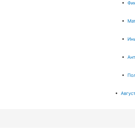
Фи
Ма
Ин
Ан
По
Авгус