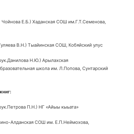
 Чойнова Е.Б.) Хаданская СОШ им.Г.Т.Семенова,
Гуляева В.Н.) Тыайинская СОШ, Кобяйский улус
ук.Данилова Н.Ю.) Арылахская
бразовательная школа им. Л.Попова, Сунтарский
книг:
ук.Петрова П.Н.) НГ «Айыы кыьата»
Алданская СОШ им. Е.П.Неймохова,