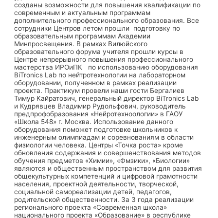
созданы возможности для повышения квалификации по
современным и актуальным программам
дополнительного профессионального образования. Все
сотрудники Центров летом прошли подготовку по
образовательным программам Академии
Минпросвещения. В рамках Вилюйского
образовательного форума учителя прошли курсы в
Центре непрерывного повышения профессионального
мастерства ИРОиПК по использованию оборудования
BiTronics Lab по нейтротехнологии на лабораторном
оборудовании, полученном в рамках реализации
проекта. Практикум провели наши гости Бергалиев
Тимур Кайратович, генеральный директор BiTronics Lab
и Кудрявцев Владимир Рудольфович, руководитель
предпрофобразования «Нейротехноологии» в ГАОУ
«Школа 548» г. Москва. Использование данного
оборудования поможет подготовке школьников к
инженерным олимпиадам и соревнованиям в области
физиологии человека. Центры «Точка роста» кроме
обновления содержания и совершенствования методов
обучения предметов «Химии», «Фмзики», «Биологии»
являются и общественным пространством для развития
общекультурных компетенций и цифровой грамотности
населения, проектной деятельности, творческой,
социальной самореализации детей, педагогов,
родительской общественности. За 3 года реализации
регионального проекта «Современная школа»
национального проекта «Образование» в республике