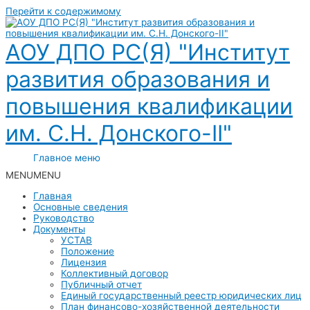
Перейти к содержимому
АОУ ДПО РС(Я) "Институт
развития образования и
повышения квалификации
им. С.Н. Донского-II"
Главное меню
MENU
MENU
Главная
Основные сведения
Руководство
Документы
УСТАВ
Положение
Лицензия
Коллективный договор
Публичный отчет
Единый государственный реестр юридических лиц
План финансово-хозяйственной деятельности