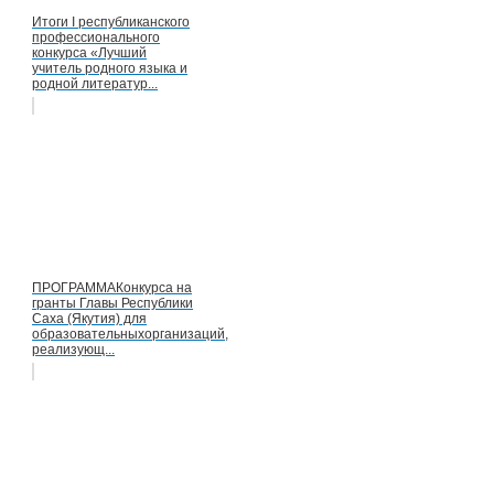
Итоги I республиканского
профессионального
конкурса «Лучший
учитель родного языка и
родной литератур...
ПРОГРАММАКонкурса на
гранты Главы Республики
Саха (Якутия) для
образовательныхорганизаций,
реализующ...